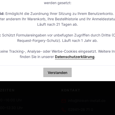
werden gesetzt:
id:
Ermöglicht die Zuordnung Ihrer Sitzung zu Ihrem Benutzerkonto.
ter anderem Ihr Warenkorb, Ihre Bestellhistorie und Ihr Anmeldestatu
Läuft nach 21 Tagen ab.
:
Schützt Formulareingaben vor unbefugten Zugriffen durch Dritte (C
Request-Forgery-Schutz). Läuft nach 1 Jahr ab.
zur Kenntnis genommen.
eine Tracking-, Analyse- oder Werbe-Cookies eingesetzt. Weitere I
finden Sie in unserer
Datenschutzerklärung
.
Verstanden
ZEITEN
KONTAKT
0 –16:00 Uhr
info@hinken-metall.de
:00–12:30 Uhr
02941–28 71 0