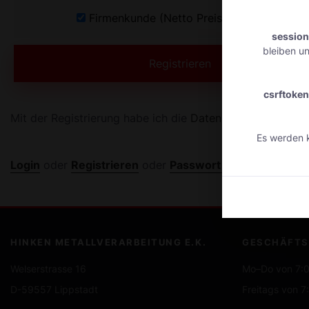
Firmenkunde (Netto Preise anzeigen)
session
bleiben un
Registrieren
csrftoken
Mit der Registrierung habe ich die
Datenschutzerklärung
Es werden k
Login
oder
Registrieren
oder
Passwort vergessen?
HINKEN METALLVERARBEITUNG E.K.
GESCHÄFTS
Welserstrasse 16
Mo–Do von 7:0
D-59557 Lippstadt
Freitags von 7