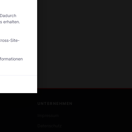
 Dadurch
s erhalten.
ross-Site-
nformationen
UNTERNEHMEN
Impressum
Datenschutz