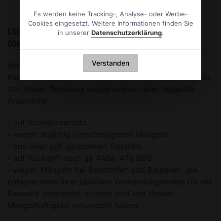
Es werden keine Tracking-, Analyse- oder Werbe-
Cookies eingesetzt. Weitere Informationen finden Sie
(3) Einschränkung der Mängelhaftungsrechte
in unserer
Datenschutzerklärung
.
(Gewährleistung) gegenüber Unternehmern
Verstanden
Ihre Gewährleistungsansprüche wegen Mängeln der
Kaufsache verjähren in einem Jahr ab Gefahrübergang.
Von dieser Regelung ausgenommen sind folgende
Ansprüche
- auf Schadensersatz
- wegen arglistig verschwiegenen Mängeln
- aus einer ggf. gegebenen Garantie
- auf Rückgriff nach §§ 445a, 478 BGB
- wegen Mängeln bei Baustoffen und Bauteilen, die
entsprechend ihrer üblichen Verwendungsweise für ein
Bauwerk verwendet worden sind und dessen
Mangelhaftigkeit verursacht haben.