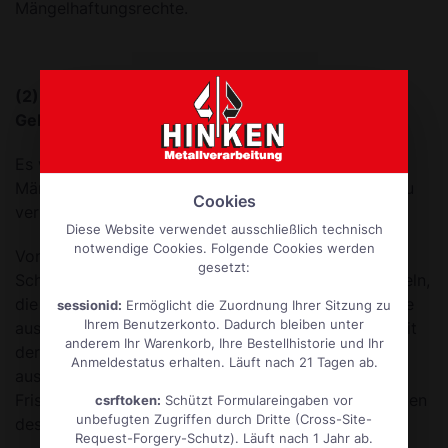
Mängelhaftungsrechte.
(2) Verkürzung der Verjährungsfrist bei
Gebrauchtware gegenüber Verbrauchern
Es wird vereinbart, die Verjährungsfrist für
Mängelansprüche bei Gebrauchtware auf ein Jahr zu
Cookies
verkürzen.
Diese Website verwendet ausschließlich technisch
notwendige Cookies. Folgende Cookies werden
Von dieser Vereinbarung ausgenommen sind
gesetzt:
Schadensersatzansprüche, Ansprüche wegen Mängeln,
die wir arglistig verschwiegen haben, und Ansprüche
sessionid:
Ermöglicht die Zuordnung Ihrer Sitzung zu
Ihrem Benutzerkonto. Dadurch bleiben unter
aus einer Garantie, die wir ggf. für die Beschaffenheit
anderem Ihr Warenkorb, Ihre Bestellhistorie und Ihr
der Sache übernommen haben. Für diese
Anmeldestatus erhalten. Läuft nach 21 Tagen ab.
ausgenommenen Ansprüche gelten die gesetzlichen
Fristen. Bei Vorliegen einer Garantiefrist gilt zugunsten
csrftoken:
Schützt Formulareingaben vor
unbefugten Zugriffen durch Dritte (Cross-Site-
des Garantienehmers die längere Frist.
Request-Forgery-Schutz). Läuft nach 1 Jahr ab.